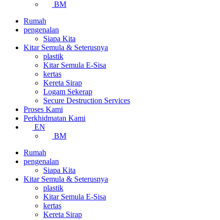
BM
Rumah
pengenalan
Siapa Kita
Kitar Semula & Seterusnya
plastik
Kitar Semula E-Sisa
kertas
Kereta Sirap
Logam Sekerap
Secure Destruction Services
Proses Kami
Perkhidmatan Kami
EN
BM
Rumah
pengenalan
Siapa Kita
Kitar Semula & Seterusnya
plastik
Kitar Semula E-Sisa
kertas
Kereta Sirap