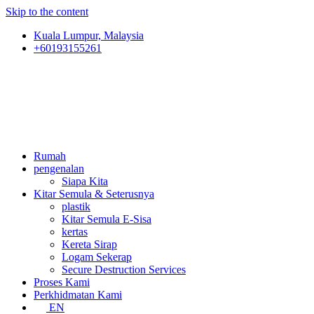
Skip to the content
Kuala Lumpur, Malaysia
+60193155261
Rumah
pengenalan
Siapa Kita
Kitar Semula & Seterusnya
plastik
Kitar Semula E-Sisa
kertas
Kereta Sirap
Logam Sekerap
Secure Destruction Services
Proses Kami
Perkhidmatan Kami
EN