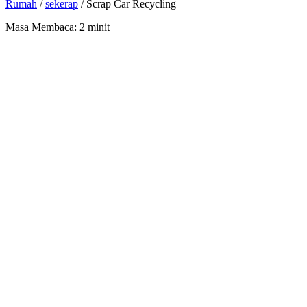
Rumah
/
sekerap
/
Scrap Car Recycling
Masa Membaca:
2
minit